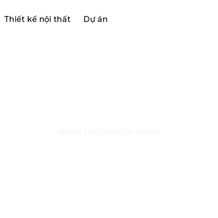
Thiết kế nội thất
Dự án
GHẾ VĂN PHÒNG Ở QUẬN 7
Home
/
Archives for admin