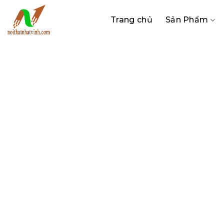
Bỏ
qua
Trang chủ
Sản Phẩm
nội
dung