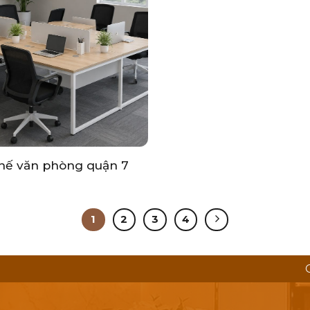
hế văn phòng quận 7
1
2
3
4