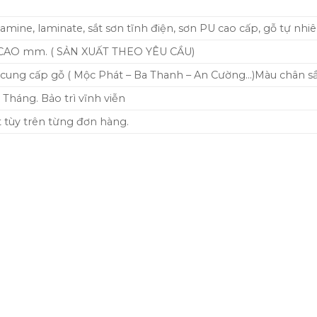
ine, laminate, sắt sơn tĩnh điện, sơn PU cao cấp, gỗ tự nhi
AO mm. ( SẢN XUẤT THEO YÊU CẦU)
cung cấp gỗ ( Mộc Phát – Ba Thanh – An Cường…)Màu chân sắt:
Tháng. Bảo trì vĩnh viễn
t tùy trên từng đơn hàng.