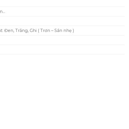
ên…
 Đen, Trắng, Ghi ( Trơn – Sần nhẹ )