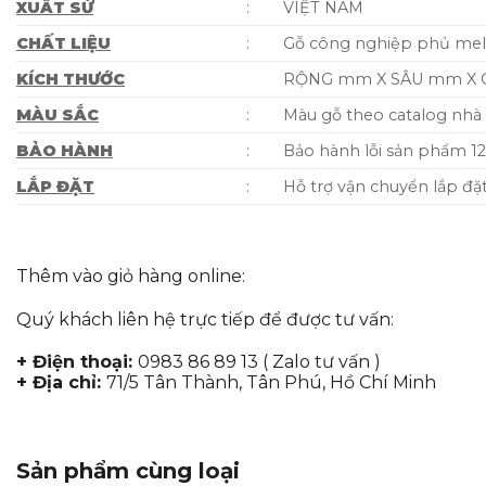
XUẤT SỨ
:
VIỆT NAM
CHẤT LIỆU
:
Gỗ công nghiệp phủ melam
KÍCH THƯỚC
RỘNG mm X SÂU mm X C
MÀU SẮC
:
Màu gỗ theo catalog nhà 
BẢO HÀNH
:
Bảo hành lỗi sản phẩm 12 
LẮP ĐẶT
:
Hỗ trợ vận chuyển lắp đặ
Thêm vào giỏ hàng online:
Quý khách liên hệ trực tiếp để được tư vấn:
+ Điện thoại:
0983 86 89 13 ( Zalo tư vấn )
+ Địa chỉ:
71/5 Tân Thành, Tân Phú, Hồ Chí Minh
Sản phẩm cùng loại