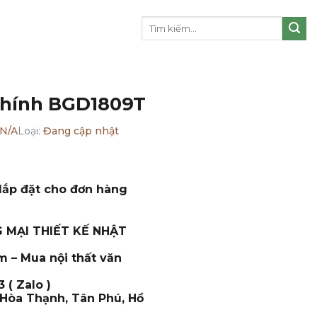
Tìm
kiếm:
chính BGD1809T
N/A
Loại:
Đang cập nhật
lắp đặt cho đơn hàng
 MẠI THIẾT KẾ NHẬT
m – Mua nội thất văn
 ( Zalo )
, Hòa Thạnh, Tân Phú, Hồ