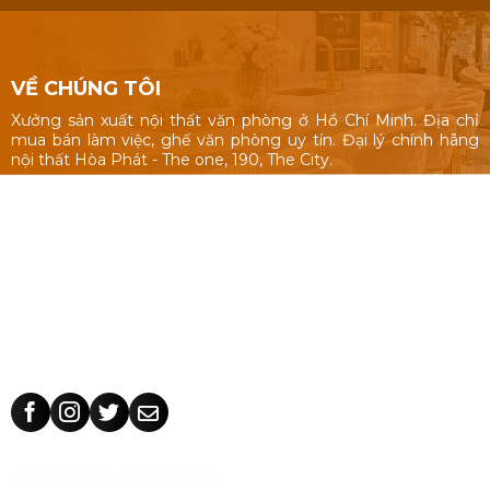
VỀ CHÚNG TÔI
Xưởng sản xuất nội thất văn phòng ở Hồ Chí Minh. Địa chỉ
mua bán làm việc, ghế văn phòng uy tín. Đại lý chính hãng
nội thất Hòa Phát - The one, 190, The City.
Nội thất văn phòng: Bàn làm việc 1m, 1m2, 1m4, bàn làm việc
cụm nhóm, vách ngăn văn phòng, bàn ghế giám đốc, tủ hồ
sơ.
Ghế văn phòng: ghế văn phòng Hòa Phát - The One, 190,
The City, ghế văn phòng giá rẻ Nhật Vinh.
Thiết kế sản xuất bàn ghế theo yêu cầu: kích thước, màu sắc
nhận dạng thương hiệu, chất liệu.
HƯỚNG DẪN CHỈ ĐƯỜNG