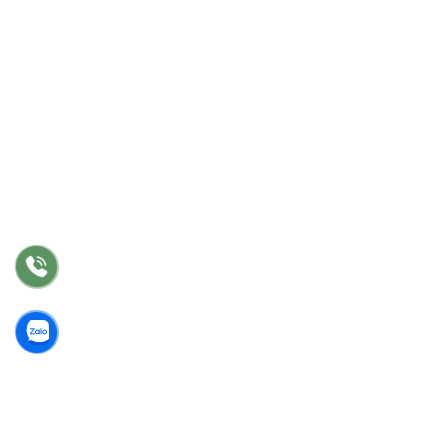
DỊCH VỤ
Tư vấn
Thiết kế nội thất
Thi công
Bảo hành
Bảo trì
Điều khoản chung