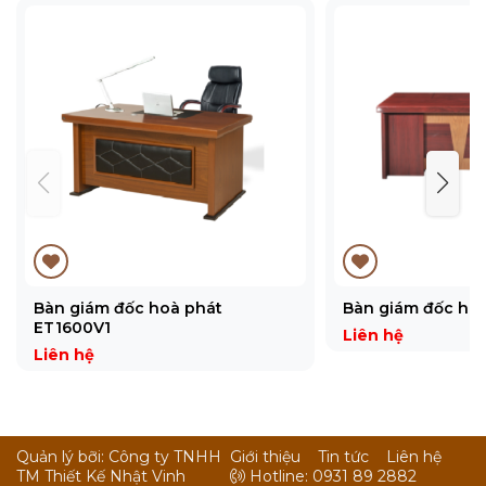
Bàn giám đốc hoà phát
Bàn giám đốc ho
ET1600V1
Liên hệ
Liên hệ
Quản lý bỡi: Công ty TNHH
Giới thiệu
Tin tức
Liên hệ
TM Thiết Kế Nhật Vinh
Hotline: 0931 89 2882