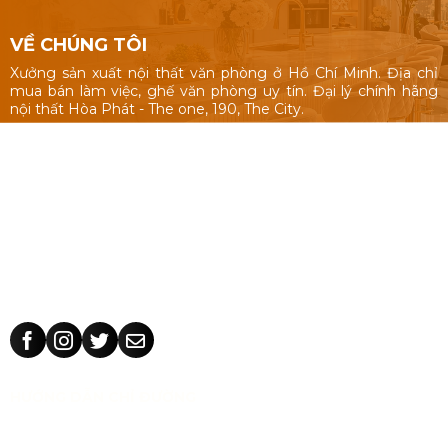
VỀ CHÚNG TÔI
Xưởng sản xuất nội thất văn phòng ở Hồ Chí Minh. Địa chỉ
mua bán làm việc, ghế văn phòng uy tín. Đại lý chính hãng
nội thất Hòa Phát - The one, 190, The City.
Nội thất văn phòng: Bàn làm việc 1m, 1m2, 1m4, bàn làm việc
cụm nhóm, vách ngăn văn phòng, bàn ghế giám đốc, tủ hồ
sơ.
Ghế văn phòng: ghế văn phòng Hòa Phát - The One, 190,
The City, ghế văn phòng giá rẻ Nhật Vinh.
Thiết kế sản xuất bàn ghế theo yêu cầu: kích thước, màu sắc
nhận dạng thương hiệu, chất liệu.
HƯỚNG DẪN CHỈ ĐƯỜNG