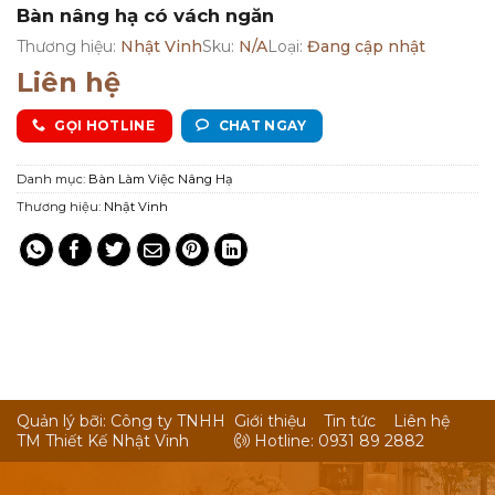
Bàn nâng hạ có vách ngăn
Thương hiệu:
Nhật Vinh
Sku:
N/A
Loại:
Đang cập nhật
Liên hệ
GỌI HOTLINE
CHAT NGAY
Danh mục:
Bàn Làm Việc Nâng Hạ
Thương hiệu:
Nhật Vinh
Quản lý bỡi: Công ty TNHH
Giới thiệu
Tin tức
Liên hệ
TM Thiết Kế Nhật Vinh
Hotline: 0931 89 2882