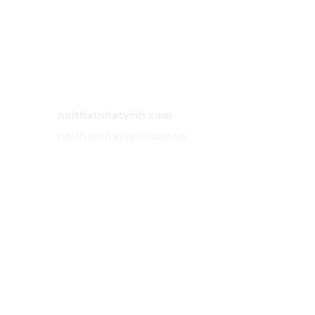
MST:
0318 202 791
Địa chỉ:
71/5 Tân Thành, phường Tân Phú, TP Hồ Chí Minh,
Việt Nam.
Bán hàng:
0983 86 89 13 (Zalo)
Email:
noithatnhatvinh@gmail.com
Website:
noithatnhatvinh.com
Website:
noithatnhatvinh.com.vn
GIỚI THIỆU
Trang chủ
Sản phẩm
Dự án
Liên hệ
DỊCH VỤ