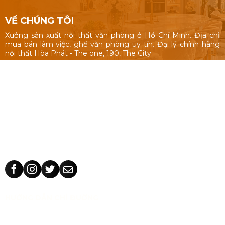
VỀ CHÚNG TÔI
Xưởng sản xuất nội thất văn phòng ở Hồ Chí Minh. Địa chỉ
mua bán làm việc, ghế văn phòng uy tín. Đại lý chính hãng
nội thất Hòa Phát - The one, 190, The City.
Nội thất văn phòng: Bàn làm việc 1m, 1m2, 1m4, bàn làm việc
cụm nhóm, vách ngăn văn phòng, bàn ghế giám đốc, tủ hồ
sơ.
Ghế văn phòng: ghế văn phòng Hòa Phát - The One, 190,
The City, ghế văn phòng giá rẻ Nhật Vinh.
Thiết kế sản xuất bàn ghế theo yêu cầu: kích thước, màu sắc
nhận dạng thương hiệu, chất liệu.
HƯỚNG DẪN CHỈ ĐƯỜNG
CÔNG TY TNHH TM THIẾT KẾ NHẬT VINH