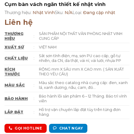
Cụm bàn vách ngăn thiết kế nhật vinh
Thương hiệu:
Nhật Vinh
Sku:
N/A
Loại:
Đang cập nhật
Liên hệ
THƯƠNG
SẢN PHẨM NỘI THẤT VĂN PHÒNG NHẬT VINH
:
HIỆU
CUNG CẤP
XUẤT SỨ
:
VIỆT NAM
Sắt sơn tĩnh điện, mạ, sơn PU cao cấp, gỗ tự
CHẤT LIỆU
:
nhiên, da CN, da thật, vải nỉ, vải lưới, nhựa PP
KÍCH
RỘNG mm X SÂU mm X CAO mm. ( SẢN XUẤT
THƯỚC
THEO YÊU CẦU)
Màu sắc theo catalog nhà cung cấp: đen, xanh
MÀU SẮC
:
lá, xanh dương, nâu, cam, đỏ…
Bảo hành lỗi sản phẩm 6 – 12 Tháng. Bảo trì vĩnh
BẢO HÀNH
:
viễn
Hỗ trợ vận chuyển lắp đặt tùy trên từng đơn
LẮP ĐẶT
:
hàng.
GỌI HOTLINE
CHAT NGAY