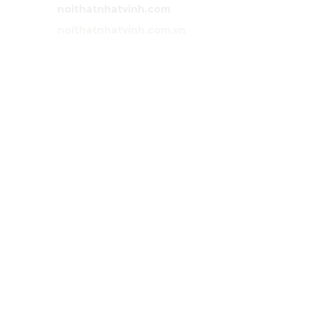
Website:
noithatnhatvinh.com
Website:
noithatnhatvinh.com.vn
GIỚI THIỆU
Trang chủ
Sản phẩm
Dự án
Liên hệ
DỊCH VỤ
Tư vấn
Thiết kế nội thất
Thi công
Bảo hành
Bảo trì
Điều khoản chung