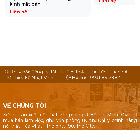
Liên hệ
kính mặt bàn
Liên hệ
Quản lý bỡi: Công ty TNHH
Giới thiệu
Tin tức
Liên hệ
TM Thiết Kế Nhật Vinh
Hotline: 0931 89 2882
VỀ CHÚNG TÔI
Xưởng sản xuất nội thất văn phòng ở Hồ Chí Minh. Địa chỉ
mua bán làm việc, ghế văn phòng uy tín. Đại lý chính hãng
nội thất Hòa Phát - The one, 190, The City.
Nội thất văn phòng: Bàn làm việc 1m, 1m2, 1m4, bàn làm việc