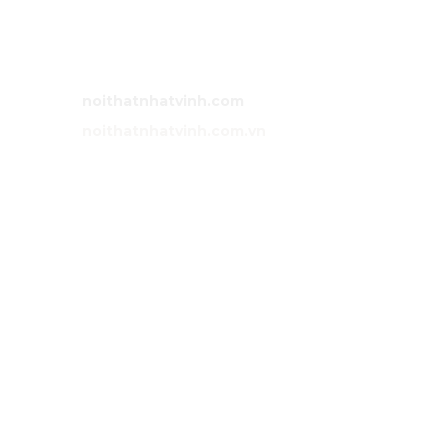
Việt Nam.
Bán hàng:
0983 86 89 13 (Zalo)
Email:
noithatnhatvinh@gmail.com
Website:
noithatnhatvinh.com
Website:
noithatnhatvinh.com.vn
GIỚI THIỆU
Trang chủ
Sản phẩm
Dự án
Liên hệ
DỊCH VỤ
Tư vấn
Thiết kế nội thất
Thi công