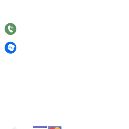
Bảo hành
Bảo trì
Điều khoản chung
©2018 Công Ty TNHH TM Thiết Kế Nhật Vinh. GPDKKD:
0318 202 791 do sở KH & ĐT TP.HCM cấp.