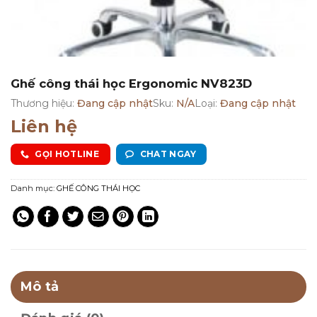
Ghế công thái học Ergonomic NV823D
Thương hiệu:
Đang cập nhật
Sku:
N/A
Loại:
Đang cập nhật
Liên hệ
GỌI HOTLINE
CHAT NGAY
Danh mục:
GHẾ CÔNG THÁI HỌC
Mô tả