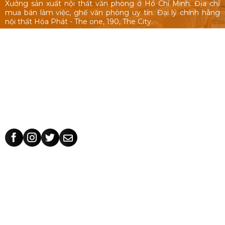
Xưởng sản xuất nội thất văn phòng ở Hồ Chí Minh. Địa chỉ
mua bán làm việc, ghế văn phòng uy tín. Đại lý chính hãng
nội thất Hòa Phát - The one, 190, The City.
Nội thất văn phòng: Bàn làm việc 1m, 1m2, 1m4, bàn làm việc
cụm nhóm, vách ngăn văn phòng, bàn ghế giám đốc, tủ hồ
sơ.
Ghế văn phòng: ghế văn phòng Hòa Phát - The One, 190,
The City, ghế văn phòng giá rẻ Nhật Vinh.
Thiết kế sản xuất bàn ghế theo yêu cầu: kích thước, màu sắc
nhận dạng thương hiệu, chất liệu.
HƯỚNG DẪN CHỈ ĐƯỜNG
CÔNG TY TNHH TM THIẾT KẾ NHẬT VINH
MST:
0318 202 791
Địa chỉ:
71/5 Tân Thành, phường Tân Phú, TP Hồ Chí Minh,