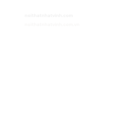
Email:
noithatnhatvinh@gmail.com
Website:
noithatnhatvinh.com
Website:
noithatnhatvinh.com.vn
GIỚI THIỆU
Trang chủ
Sản phẩm
Dự án
Liên hệ
DỊCH VỤ
Tư vấn
Thiết kế nội thất
Thi công
Bảo hành
Bảo trì