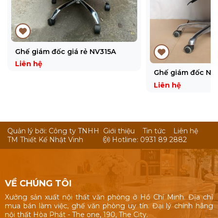
Ghế giám đốc giá rẻ NV315A
Liên hệ
Ghế giám đốc NV
Liên hệ
Quản lý bỡi: Công ty TNHH
Giới thiệu
Tin tức
Liên hệ
TM Thiết Kế Nhật Vinh
Hotline: 0931 89 2882
VỀ CHÚNG TÔI
Xưởng sản xuất nội thất văn phòng ở Hồ Chí Minh. Địa chỉ
mua bán làm việc, ghế văn phòng uy tín. Đại lý chính hãng
nội thất Hòa Phát - The one, 190, The City.