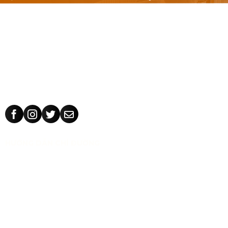
Nội thất văn phòng: Bàn làm việc 1m, 1m2, 1m4, bàn làm việc
cụm nhóm, vách ngăn văn phòng, bàn ghế giám đốc, tủ hồ
sơ.
Ghế văn phòng: ghế văn phòng Hòa Phát - The One, 190,
The City, ghế văn phòng giá rẻ Nhật Vinh.
Thiết kế sản xuất bàn ghế theo yêu cầu: kích thước, màu sắc
nhận dạng thương hiệu, chất liệu.
HƯỚNG DẪN CHỈ ĐƯỜNG
CÔNG TY TNHH TM THIẾT KẾ NHẬT VINH
MST:
0318 202 791
Địa chỉ:
71/5 Tân Thành, phường Tân Phú, TP Hồ Chí Minh,
Việt Nam.
Bán hàng:
0983 86 89 13 (Zalo)