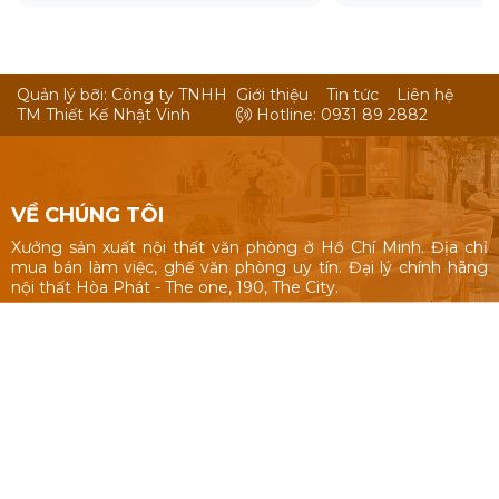
Quản lý bỡi: Công ty TNHH
Giới thiệu
Tin tức
Liên hệ
TM Thiết Kế Nhật Vinh
Hotline: 0931 89 2882
VỀ CHÚNG TÔI
Xưởng sản xuất nội thất văn phòng ở Hồ Chí Minh. Địa chỉ
mua bán làm việc, ghế văn phòng uy tín. Đại lý chính hãng
nội thất Hòa Phát - The one, 190, The City.
Nội thất văn phòng: Bàn làm việc 1m, 1m2, 1m4, bàn làm việc
cụm nhóm, vách ngăn văn phòng, bàn ghế giám đốc, tủ hồ
sơ.
Ghế văn phòng: ghế văn phòng Hòa Phát - The One, 190,
The City, ghế văn phòng giá rẻ Nhật Vinh.
Thiết kế sản xuất bàn ghế theo yêu cầu: kích thước, màu sắc
nhận dạng thương hiệu, chất liệu.