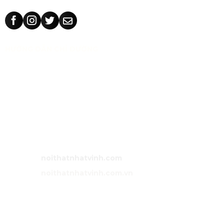
HƯỚNG DẪN CHỈ ĐƯỜNG
CÔNG TY TNHH TM THIẾT KẾ NHẬT VINH
MST:
0318 202 791
Địa chỉ:
71/5 Tân Thành, phường Tân Phú, TP Hồ Chí Minh,
Việt Nam.
Bán hàng:
0983 86 89 13 (Zalo)
Email:
noithatnhatvinh@gmail.com
Website:
noithatnhatvinh.com
Website:
noithatnhatvinh.com.vn
GIỚI THIỆU