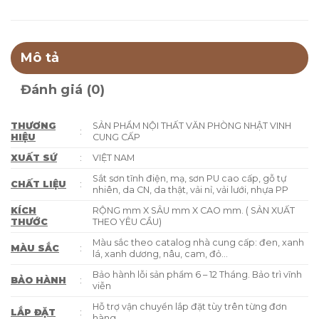
Mô tả
Đánh giá (0)
THƯƠNG
SẢN PHẨM NỘI THẤT VĂN PHÒNG NHẬT VINH
:
HIỆU
CUNG CẤP
XUẤT SỨ
:
VIỆT NAM
Sắt sơn tĩnh điện, mạ, sơn PU cao cấp, gỗ tự
CHẤT LIỆU
:
nhiên, da CN, da thật, vải nỉ, vải lưới, nhựa PP
KÍCH
RỘNG mm X SÂU mm X CAO mm. ( SẢN XUẤT
THƯỚC
THEO YÊU CẦU)
Màu sắc theo catalog nhà cung cấp: đen, xanh
MÀU SẮC
:
lá, xanh dương, nâu, cam, đỏ…
Bảo hành lỗi sản phẩm 6 – 12 Tháng. Bảo trì vĩnh
BẢO HÀNH
:
viễn
Hỗ trợ vận chuyển lắp đặt tùy trên từng đơn
LẮP ĐẶT
:
hàng.