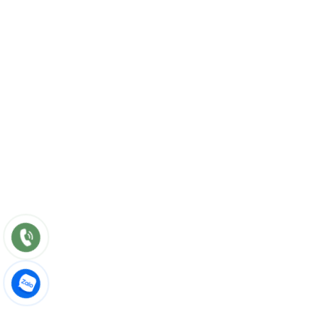
Trang chủ
Sản phẩm
Dự án
Liên hệ
DỊCH VỤ
Tư vấn
Thiết kế nội thất
Thi công
Bảo hành
Bảo trì
Điều khoản chung