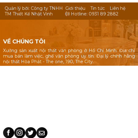
Quản lý bỡi: Công ty TNHH
Giới thiệu
Tin tức
Liên hệ
TM Thiết Kế Nhật Vinh
Hotline: 0931 89 2882
VỀ CHÚNG TÔI
Xưởng sản xuất nội thất văn phòng ở Hồ Chí Minh. Địa chỉ
mua bán làm việc, ghế văn phòng uy tín. Đại lý chính hãng
nội thất Hòa Phát - The one, 190, The City.
Nội thất văn phòng: Bàn làm việc 1m, 1m2, 1m4, bàn làm việc
cụm nhóm, vách ngăn văn phòng, bàn ghế giám đốc, tủ hồ
sơ.
Ghế văn phòng: ghế văn phòng Hòa Phát - The One, 190,
The City, ghế văn phòng giá rẻ Nhật Vinh.
Thiết kế sản xuất bàn ghế theo yêu cầu: kích thước, màu sắc
nhận dạng thương hiệu, chất liệu.