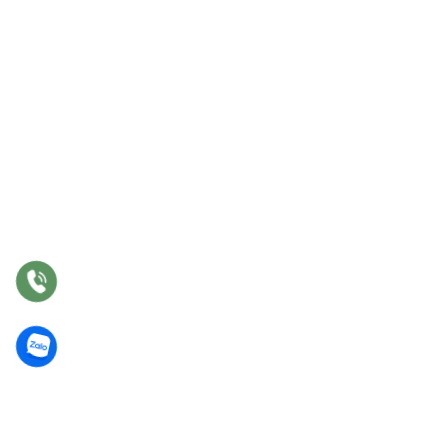
Dự án
Liên hệ
DỊCH VỤ
Tư vấn
Thiết kế nội thất
Thi công
Bảo hành
Bảo trì
Điều khoản chung