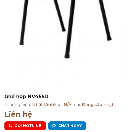
Ghế họp NV455D
Thương hiệu:
Nhật Vinh
Sku:
N/A
Loại:
Đang cập nhật
Liên hệ
GỌI HOTLINE
CHAT NGAY