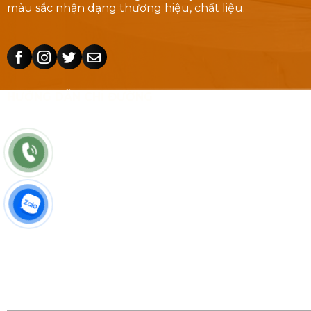
màu sắc nhận dạng thương hiệu, chất liệu.
HƯỚNG DẪN CHỈ ĐƯỜNG