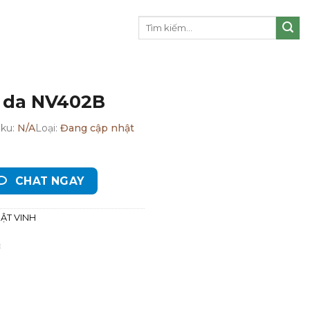
Tìm
kiếm:
 da NV402B
Sku:
N/A
Loại:
Đang cập nhật
CHAT NGAY
ẬT VINH