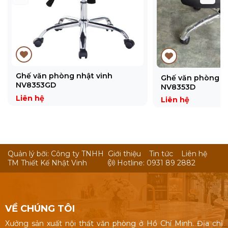
Ghế văn phòng nhật vinh
Ghế văn phòng n
NV8353GD
NV8353D
Liên hệ
Liên hệ
Quản lý bỡi: Công ty TNHH
Giới thiệu
Tin tức
Liên hệ
TM Thiết Kế Nhật Vinh
Hotline: 0931 89 2882
VỀ CHÚNG TÔI
Xưởng sản xuất nội thất văn phòng ở Hồ Chí Minh. Địa chỉ