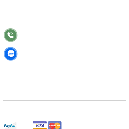
Bảo hành
Bảo trì
Điều khoản chung
©2018 Công Ty TNHH TM Thiết Kế Nhật Vinh. GPDKKD:
0318 202 791 do sở KH & ĐT TP.HCM cấp.