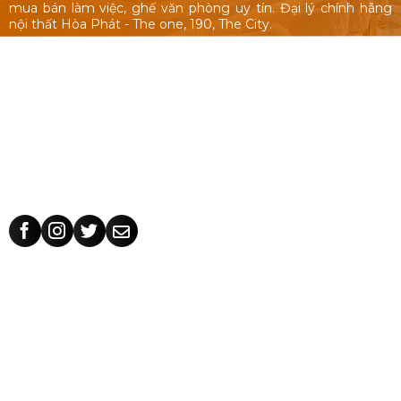
mua bán làm việc, ghế văn phòng uy tín. Đại lý chính hãng
nội thất Hòa Phát - The one, 190, The City.
Nội thất văn phòng: Bàn làm việc 1m, 1m2, 1m4, bàn làm việc
cụm nhóm, vách ngăn văn phòng, bàn ghế giám đốc, tủ hồ
sơ.
Ghế văn phòng: ghế văn phòng Hòa Phát - The One, 190,
The City, ghế văn phòng giá rẻ Nhật Vinh.
Thiết kế sản xuất bàn ghế theo yêu cầu: kích thước, màu sắc
nhận dạng thương hiệu, chất liệu.
HƯỚNG DẪN CHỈ ĐƯỜNG
CÔNG TY TNHH TM THIẾT KẾ NHẬT VINH
MST:
0318 202 791
Địa chỉ:
71/5 Tân Thành, phường Tân Phú, TP Hồ Chí Minh,
Việt Nam.