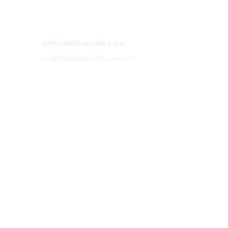
Bán hàng:
0983 86 89 13 (Zalo)
Email:
noithatnhatvinh@gmail.com
Website:
noithatnhatvinh.com
Website:
noithatnhatvinh.com.vn
GIỚI THIỆU
Trang chủ
Sản phẩm
Dự án
Liên hệ
DỊCH VỤ
Tư vấn
Thiết kế nội thất
Thi công