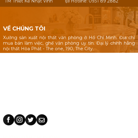
TM Thiết Kế Nhật Vinh
Hotline: 0931 89 2882
VỀ CHÚNG TÔI
Xưởng sản xuất nội thất văn phòng ở Hồ Chí Minh. Địa chỉ
mua bán làm việc, ghế văn phòng uy tín. Đại lý chính hãng
nội thất Hòa Phát - The one, 190, The City.
Nội thất văn phòng: Bàn làm việc 1m, 1m2, 1m4, bàn làm việc
cụm nhóm, vách ngăn văn phòng, bàn ghế giám đốc, tủ hồ
sơ.
Ghế văn phòng: ghế văn phòng Hòa Phát - The One, 190,
The City, ghế văn phòng giá rẻ Nhật Vinh.
Thiết kế sản xuất bàn ghế theo yêu cầu: kích thước, màu sắc
nhận dạng thương hiệu, chất liệu.
HƯỚNG DẪN CHỈ ĐƯỜNG