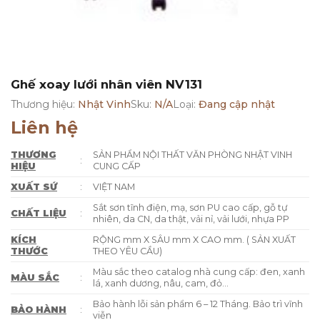
Ghế xoay lưới nhân viên NV131
Thương hiệu:
Nhật Vinh
Sku:
N/A
Loại:
Đang cập nhật
Liên hệ
THƯƠNG
SẢN PHẨM NỘI THẤT VĂN PHÒNG NHẬT VINH
:
HIỆU
CUNG CẤP
XUẤT SỨ
:
VIỆT NAM
Sắt sơn tĩnh điện, mạ, sơn PU cao cấp, gỗ tự
CHẤT LIỆU
:
nhiên, da CN, da thật, vải nỉ, vải lưới, nhựa PP
KÍCH
RỘNG mm X SÂU mm X CAO mm. ( SẢN XUẤT
THƯỚC
THEO YÊU CẦU)
Màu sắc theo catalog nhà cung cấp: đen, xanh
MÀU SẮC
:
lá, xanh dương, nâu, cam, đỏ…
Bảo hành lỗi sản phẩm 6 – 12 Tháng. Bảo trì vĩnh
BẢO HÀNH
:
viễn