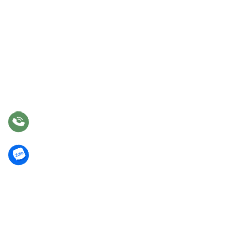
DỊCH VỤ
Tư vấn
Thiết kế nội thất
Thi công
Bảo hành
Bảo trì
Điều khoản chung