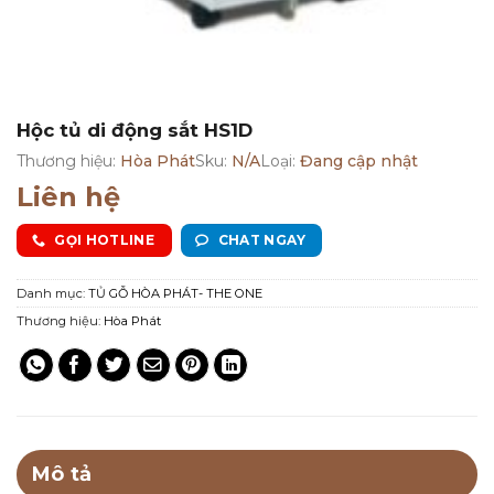
Hộc tủ di động sắt HS1D
Thương hiệu:
Hòa Phát
Sku:
N/A
Loại:
Đang cập nhật
Liên hệ
GỌI HOTLINE
CHAT NGAY
Danh mục:
TỦ GỖ HÒA PHÁT- THE ONE
Thương hiệu:
Hòa Phát
Mô tả