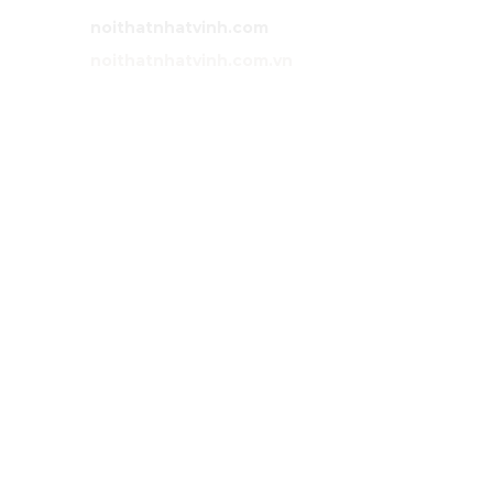
Website:
noithatnhatvinh.com
Website:
noithatnhatvinh.com.vn
GIỚI THIỆU
Trang chủ
Sản phẩm
Dự án
Liên hệ
DỊCH VỤ
Tư vấn
Thiết kế nội thất
Thi công
Bảo hành
Bảo trì
Điều khoản chung