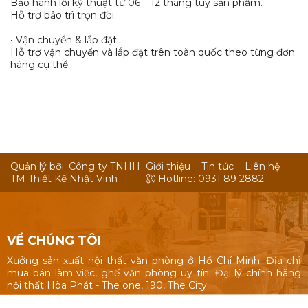
Bảo hành lỗi kỹ thuật từ 06 – 12 tháng tùy sản phẩm.
Hỗ trợ bảo trì trọn đời.
• Vận chuyển & lắp đặt:
Hỗ trợ vận chuyển và lắp đặt trên toàn quốc theo từng đơn
hàng cụ thể.
Quản lý bỡi: Công ty TNHH
Giới thiệu
Tin tức
Liên hệ
TM Thiết Kế Nhật Vinh
Hotline: 0931 89 2882
VỀ CHÚNG TÔI
Xưởng sản xuất nội thất văn phòng ở Hồ Chí Minh. Địa chỉ
mua bán làm việc, ghế văn phòng uy tín. Đại lý chính hãng
nội thất Hòa Phát - The one, 190, The City.
Nội thất văn phòng: Bàn làm việc 1m, 1m2, 1m4, bàn làm việc