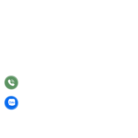
DỊCH VỤ
Tư vấn
Thiết kế nội thất
Thi công
Bảo hành
Bảo trì
Điều khoản chung