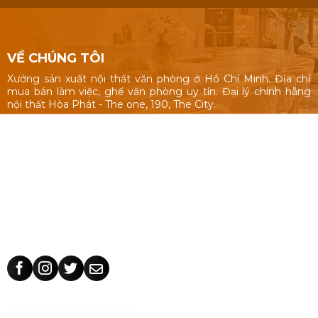
VỀ CHÚNG TÔI
Xưởng sản xuất nội thất văn phòng ở Hồ Chí Minh. Địa chỉ
mua bán làm việc, ghế văn phòng uy tín. Đại lý chính hãng
nội thất Hòa Phát - The one, 190, The City.
Nội thất văn phòng: Bàn làm việc 1m, 1m2, 1m4, bàn làm việc
cụm nhóm, vách ngăn văn phòng, bàn ghế giám đốc, tủ hồ
sơ.
Ghế văn phòng: ghế văn phòng Hòa Phát - The One, 190,
The City, ghế văn phòng giá rẻ Nhật Vinh.
Thiết kế sản xuất bàn ghế theo yêu cầu: kích thước, màu sắc
nhận dạng thương hiệu, chất liệu.
HƯỚNG DẪN CHỈ ĐƯỜNG