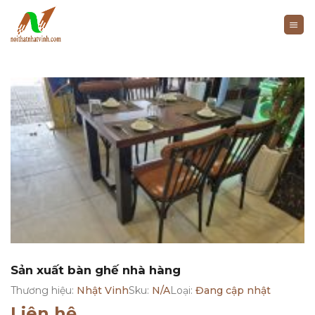
Bỏ
qua
nội
dung
Sản xuất bàn ghế nhà hàng
Thương hiệu:
Nhật Vinh
Sku:
N/A
Loại:
Đang cập nhật
Liên hệ