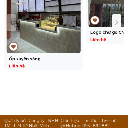
Logo chữ gỗ CNC
Liên hệ
Ốp xuyên sáng
Liên hệ
Quản lý bỡi: Công ty TNHH
Giới thiệu
Tin tức
Liên hệ
TM Thiết Kế Nhật Vinh
Hotline: 0931 89 2882