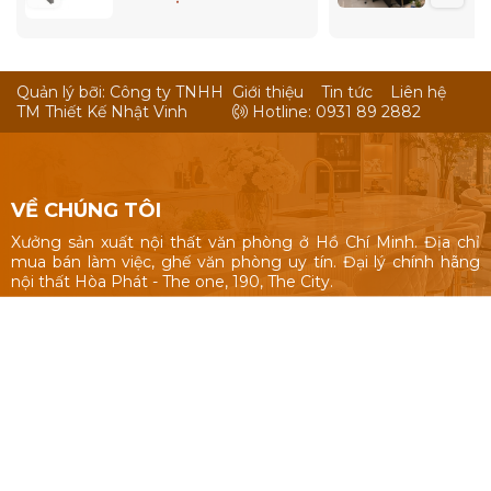
Quản lý bỡi: Công ty TNHH
Giới thiệu
Tin tức
Liên hệ
TM Thiết Kế Nhật Vinh
Hotline: 0931 89 2882
VỀ CHÚNG TÔI
Xưởng sản xuất nội thất văn phòng ở Hồ Chí Minh. Địa chỉ
mua bán làm việc, ghế văn phòng uy tín. Đại lý chính hãng
nội thất Hòa Phát - The one, 190, The City.
Nội thất văn phòng: Bàn làm việc 1m, 1m2, 1m4, bàn làm việc
cụm nhóm, vách ngăn văn phòng, bàn ghế giám đốc, tủ hồ
sơ.
Ghế văn phòng: ghế văn phòng Hòa Phát - The One, 190,
The City, ghế văn phòng giá rẻ Nhật Vinh.
Thiết kế sản xuất bàn ghế theo yêu cầu: kích thước, màu sắc
nhận dạng thương hiệu, chất liệu.