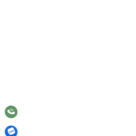
Trang chủ
Sản phẩm
Dự án
Liên hệ
DỊCH VỤ
Tư vấn
Thiết kế nội thất
Thi công
Bảo hành
Bảo trì
Điều khoản chung