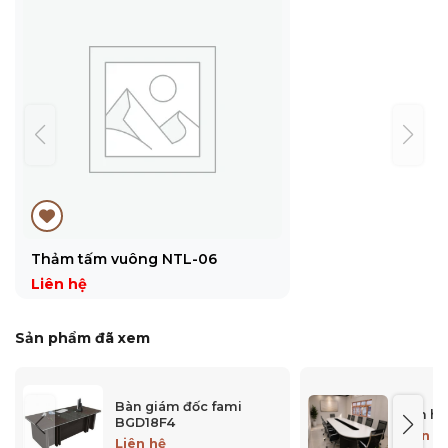
Thảm tấm vuông NTL-06
Liên hệ
Sản phẩm đã xem
Bàn giám đốc fami
Bàn họ
BGD18F4
Liên h
Liên hệ