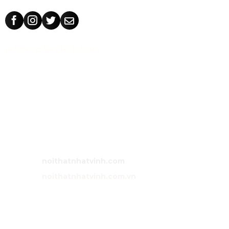
HƯỚNG DẪN CHỈ ĐƯỜNG
CÔNG TY TNHH TM THIẾT KẾ NHẬT VINH
MST:
0318 202 791
Địa chỉ:
71/5 Tân Thành, phường Tân Phú, TP Hồ Chí Minh,
Việt Nam.
Bán hàng:
0983 86 89 13 (Zalo)
Email:
noithatnhatvinh@gmail.com
Website:
noithatnhatvinh.com
Website:
noithatnhatvinh.com.vn
GIỚI THIỆU