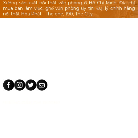
Xưởng sản xuất nội thất văn phòng ở Hồ Chí Minh. Địa chỉ
mua bán làm việc, ghế văn phòng uy tín. Đại lý chính hãng
nội thất Hòa Phát - The one, 190, The City.
Nội thất văn phòng: Bàn làm việc 1m, 1m2, 1m4, bàn làm việc
cụm nhóm, vách ngăn văn phòng, bàn ghế giám đốc, tủ hồ
sơ.
Ghế văn phòng: ghế văn phòng Hòa Phát - The One, 190,
The City, ghế văn phòng giá rẻ Nhật Vinh.
Thiết kế sản xuất bàn ghế theo yêu cầu: kích thước, màu sắc
nhận dạng thương hiệu, chất liệu.
HƯỚNG DẪN CHỈ ĐƯỜNG
CÔNG TY TNHH TM THIẾT KẾ NHẬT VINH
MST:
0318 202 791
Địa chỉ:
71/5 Tân Thành, phường Tân Phú, TP Hồ Chí Minh,