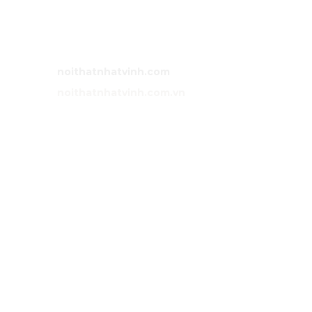
Việt Nam.
Bán hàng:
0983 86 89 13 (Zalo)
Email:
noithatnhatvinh@gmail.com
Website:
noithatnhatvinh.com
Website:
noithatnhatvinh.com.vn
GIỚI THIỆU
Trang chủ
Sản phẩm
Dự án
Liên hệ
DỊCH VỤ
Tư vấn
Thiết kế nội thất
Thi công