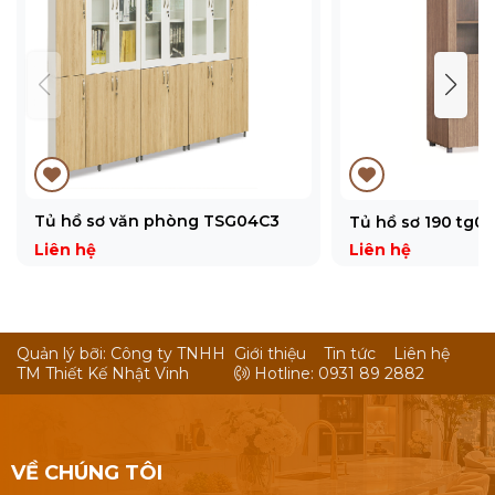
Tủ hồ sơ văn phòng TSG04C3
Tủ hồ sơ 190 tg0
Liên hệ
Liên hệ
Quản lý bỡi: Công ty TNHH
Giới thiệu
Tin tức
Liên hệ
TM Thiết Kế Nhật Vinh
Hotline: 0931 89 2882
VỀ CHÚNG TÔI