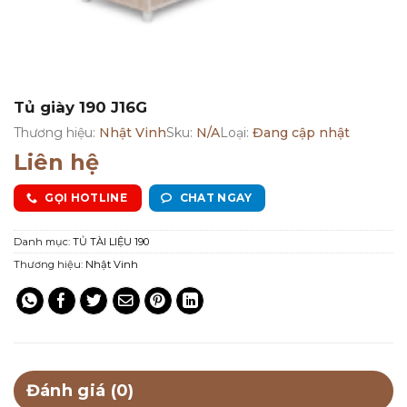
Tủ giày 190 J16G
Thương hiệu:
Nhật Vinh
Sku:
N/A
Loại:
Đang cập nhật
Liên hệ
GỌI HOTLINE
CHAT NGAY
Danh mục:
TỦ TÀI LIỆU 190
Thương hiệu:
Nhật Vinh
Đánh giá (0)