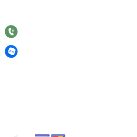
Bảo hành
Bảo trì
Điều khoản chung
©2018 Công Ty TNHH TM Thiết Kế Nhật Vinh. GPDKKD:
0318 202 791 do sở KH & ĐT TP.HCM cấp.