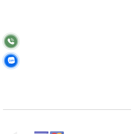
Bảo hành
Bảo trì
Điều khoản chung
©2018 Công Ty TNHH TM Thiết Kế Nhật Vinh. GPDKKD:
0318 202 791 do sở KH & ĐT TP.HCM cấp.