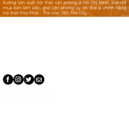
Xưởng sản xuất nội thất văn phòng ở Hồ Chí Minh. Địa chỉ
mua bán làm việc, ghế văn phòng uy tín. Đại lý chính hãng
nội thất Hòa Phát - The one, 190, The City.
Nội thất văn phòng: Bàn làm việc 1m, 1m2, 1m4, bàn làm việc
cụm nhóm, vách ngăn văn phòng, bàn ghế giám đốc, tủ hồ
sơ.
Ghế văn phòng: ghế văn phòng Hòa Phát - The One, 190,
The City, ghế văn phòng giá rẻ Nhật Vinh.
Thiết kế sản xuất bàn ghế theo yêu cầu: kích thước, màu sắc
nhận dạng thương hiệu, chất liệu.
HƯỚNG DẪN CHỈ ĐƯỜNG
CÔNG TY TNHH TM THIẾT KẾ NHẬT VINH
MST:
0318 202 791
Địa chỉ:
71/5 Tân Thành, phường Tân Phú, TP Hồ Chí Minh,