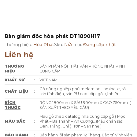
Bàn giám đốc hòa phát DT1890H17
Thương hiệu:
Hòa Phát
Sku:
N/A
Loại:
Đang cập nhật
Liên hệ
THƯƠNG
SẢN PHẨM NỘI THẤT VĂN PHÒNG NHẬT VINH
:
HIỆU
CUNG CẤP
XUẤT SỨ
:
VIỆT NAM
Gỗ công nghiệp phủ melamine, laminate, sắt
CHẤT LIỆU
:
sơn tĩnh điện, sơn PU cao cấp, gỗ tự nhiên…
KÍCH
RỘNG 1800mm X SÂU 900mm X CAO 750mm. (
THƯỚC
SẢN XUẤT THEO YÊU CẦU)
Màu gỗ theo catalog nhà cung cấp gỗ ( Mộc
MÀU SẮC
:
Phát – Ba Thanh – An Cường…)Màu chân sắt:
Đen, Trắng, Ghi ( Trơn – Sần nhẹ )
BẢO HÀNH
:
Bảo hành lỗi sản phẩm 12 Tháng. Bảo trì vĩnh viễn