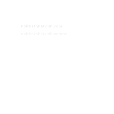
Việt Nam.
Bán hàng:
0983 86 89 13 (Zalo)
Email:
noithatnhatvinh@gmail.com
Website:
noithatnhatvinh.com
Website:
noithatnhatvinh.com.vn
GIỚI THIỆU
Trang chủ
Sản phẩm
Dự án
Liên hệ
DỊCH VỤ
Tư vấn
Thiết kế nội thất
Thi công