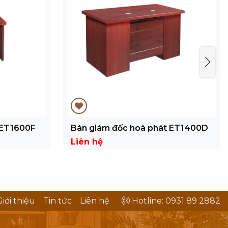
 ET1600F
Bàn giám đốc hoà phát ET1400D
Liên hệ
Giới thiệu
Tin tức
Liên hệ
Hotline: 0931 89 2882