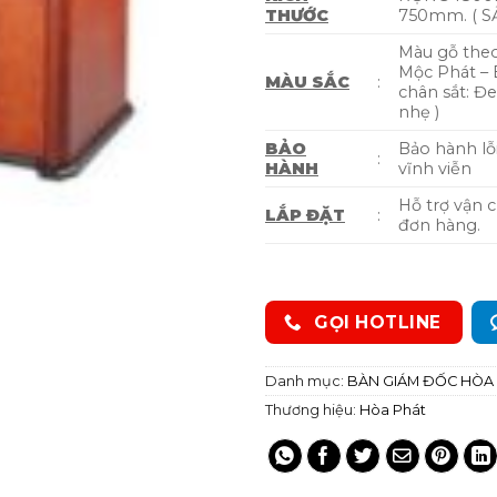
THƯỚC
750mm. ( S
Màu gỗ theo
Mộc Phát –
MÀU SẮC
:
chân sắt: Đe
nhẹ )
BẢO
Bảo hành lỗ
:
HÀNH
vĩnh viễn
Hỗ trợ vận 
LẮP ĐẶT
:
đơn hàng.
GỌI HOTLINE
Danh mục:
BÀN GIÁM ĐỐC HÒA
Thương hiệu:
Hòa Phát