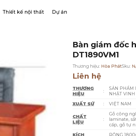
Thiết kế nội thất
Dự án
Bàn giám đốc 
DT1890VM1
Thương hiệu:
Hòa Phát
Sku:
N
Liên hệ
THƯƠNG
SẢN PHẨM 
:
HIỆU
NHẬT VINH
XUẤT SỨ
:
VIỆT NAM
Gỗ công ng
CHẤT
:
laminate, sắ
LIỆU
cấp, gỗ tự 
KÍCH
RỘNG 1800