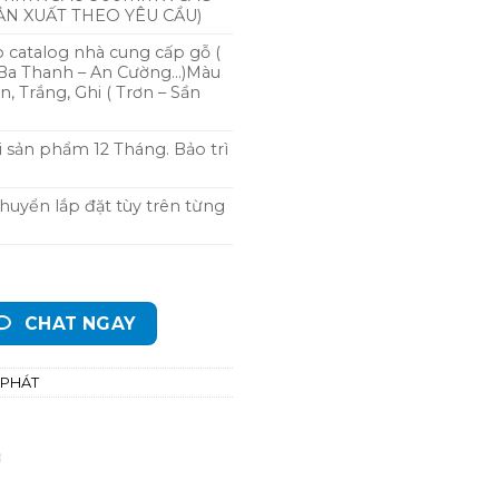
ẢN XUẤT THEO YÊU CẦU)
 catalog nhà cung cấp gỗ (
 Ba Thanh – An Cường…)Màu
n, Trắng, Ghi ( Trơn – Sần
i sản phẩm 12 Tháng. Bảo trì
chuyển lắp đặt tùy trên từng
CHAT NGAY
 PHÁT