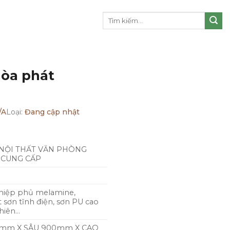
Tìm
kiếm:
hòa phát
/A
Loại:
Đang cập nhật
NỘI THẤT VĂN PHÒNG
 CUNG CẤP
hiệp phủ melamine,
t sơn tĩnh điện, sơn PU cao
nhiên…
mm X SÂU 900mm X CAO