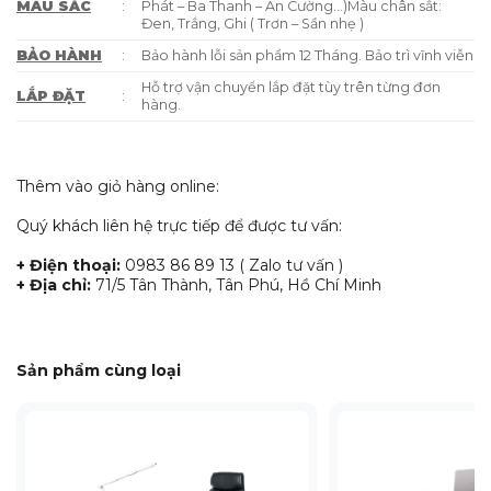
MÀU SẮC
:
Phát – Ba Thanh – An Cường…)Màu chân sắt:
Đen, Trắng, Ghi ( Trơn – Sần nhẹ )
BẢO HÀNH
:
Bảo hành lỗi sản phẩm 12 Tháng. Bảo trì vĩnh viễn
Hỗ trợ vận chuyển lắp đặt tùy trên từng đơn
LẮP ĐẶT
:
hàng.
Thêm vào giỏ hàng online:
Quý khách liên hệ trực tiếp để được tư vấn:
+ Điện thoại:
0983 86 89 13 ( Zalo tư vấn )
+ Địa chỉ:
71/5 Tân Thành, Tân Phú, Hồ Chí Minh
Sản phẩm cùng loại