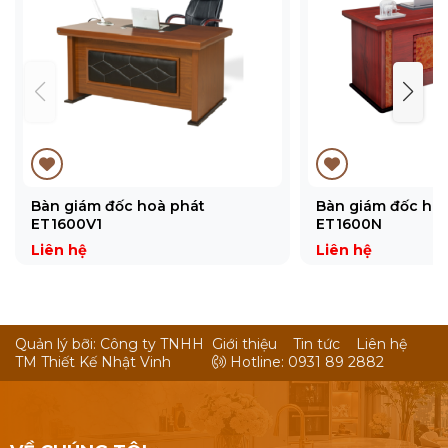
Bàn giám đốc hoà phát
Bàn giám đốc ho
ET1600V1
ET1600N
Liên hệ
Liên hệ
Quản lý bỡi: Công ty TNHH
Giới thiệu
Tin tức
Liên hệ
TM Thiết Kế Nhật Vinh
Hotline: 0931 89 2882