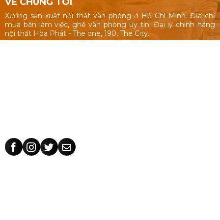
VỀ CHÚNG TÔI
Xưởng sản xuất nội thất văn phòng ở Hồ Chí Minh. Địa chỉ
mua bán làm việc, ghế văn phòng uy tín. Đại lý chính hãng
nội thất Hòa Phát - The one, 190, The City.
Nội thất văn phòng: Bàn làm việc 1m, 1m2, 1m4, bàn làm việc
cụm nhóm, vách ngăn văn phòng, bàn ghế giám đốc, tủ hồ
sơ.
Ghế văn phòng: ghế văn phòng Hòa Phát - The One, 190,
The City, ghế văn phòng giá rẻ Nhật Vinh.
Thiết kế sản xuất bàn ghế theo yêu cầu: kích thước, màu sắc
nhận dạng thương hiệu, chất liệu.
HƯỚNG DẪN CHỈ ĐƯỜNG
CÔNG TY TNHH TM THIẾT KẾ NHẬT VINH
MST:
0318 202 791