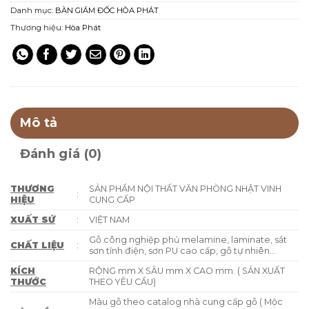
Danh mục:
BÀN GIÁM ĐỐC HÒA PHÁT
Thương hiệu:
Hòa Phát
Mô tả
Đánh giá (0)
THƯƠNG
SẢN PHẨM NỘI THẤT VĂN PHÒNG NHẬT VINH
:
HIỆU
CUNG CẤP
XUẤT SỨ
:
VIỆT NAM
Gỗ công nghiệp phủ melamine, laminate, sắt
CHẤT LIỆU
:
sơn tĩnh điện, sơn PU cao cấp, gỗ tự nhiên…
KÍCH
RỘNG mm X SÂU mm X CAO mm. ( SẢN XUẤT
THƯỚC
THEO YÊU CẦU)
Màu gỗ theo catalog nhà cung cấp gỗ ( Mộc