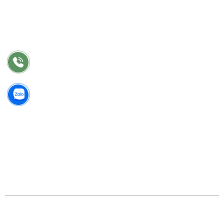
Thi công
Bảo hành
Bảo trì
Điều khoản chung
©2018 Công Ty TNHH TM Thiết Kế Nhật Vinh. GPDKKD:
0318 202 791 do sở KH & ĐT TP.HCM cấp.