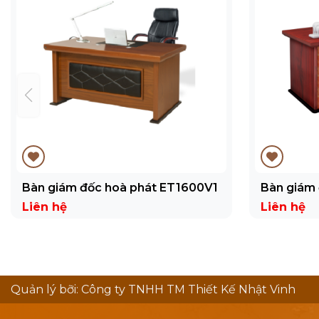
Bàn giám đốc hoà phát ET1600V1
Bàn giám
Liên hệ
Liên hệ
Quản lý bỡi: Công ty TNHH TM Thiết Kế Nhật Vinh