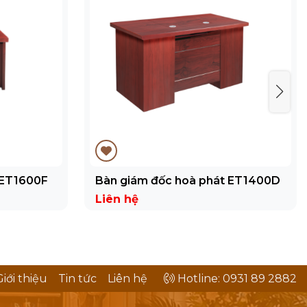
 ET1600F
Bàn giám đốc hoà phát ET1400D
Liên hệ
Giới thiệu
Tin tức
Liên hệ
Hotline: 0931 89 2882