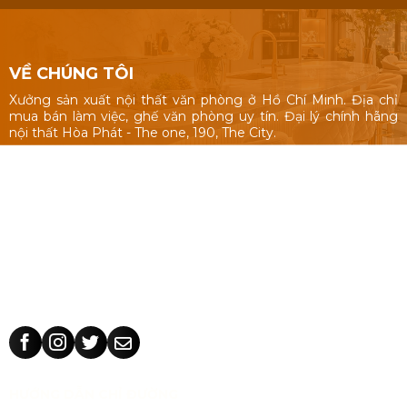
VỀ CHÚNG TÔI
Xưởng sản xuất nội thất văn phòng ở Hồ Chí Minh. Địa chỉ
mua bán làm việc, ghế văn phòng uy tín. Đại lý chính hãng
nội thất Hòa Phát - The one, 190, The City.
Nội thất văn phòng: Bàn làm việc 1m, 1m2, 1m4, bàn làm việc
cụm nhóm, vách ngăn văn phòng, bàn ghế giám đốc, tủ hồ
sơ.
Ghế văn phòng: ghế văn phòng Hòa Phát - The One, 190,
The City, ghế văn phòng giá rẻ Nhật Vinh.
Thiết kế sản xuất bàn ghế theo yêu cầu: kích thước, màu sắc
nhận dạng thương hiệu, chất liệu.
HƯỚNG DẪN CHỈ ĐƯỜNG