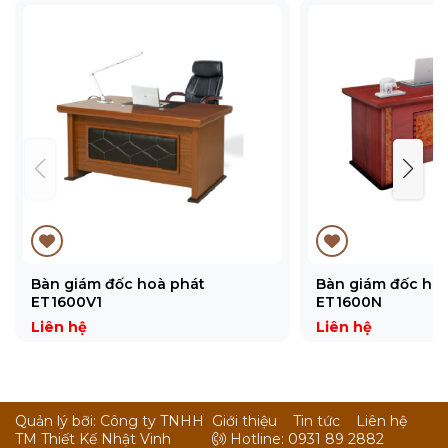
Bàn giám đốc hoà phát
Bàn giám đốc ho
ET1600V1
ET1600N
Liên hệ
Liên hệ
Quản lý bỡi: Công ty TNHH
Giới thiệu
Tin tức
Liên hệ
TM Thiết Kế Nhật Vinh
Hotline: 0931 89 2882