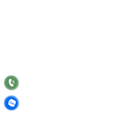
DỊCH VỤ
Tư vấn
Thiết kế nội thất
Thi công
Bảo hành
Bảo trì
Điều khoản chung