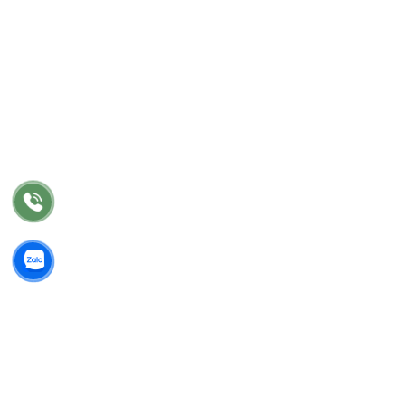
Liên hệ
DỊCH VỤ
Tư vấn
Thiết kế nội thất
Thi công
Bảo hành
Bảo trì
Điều khoản chung