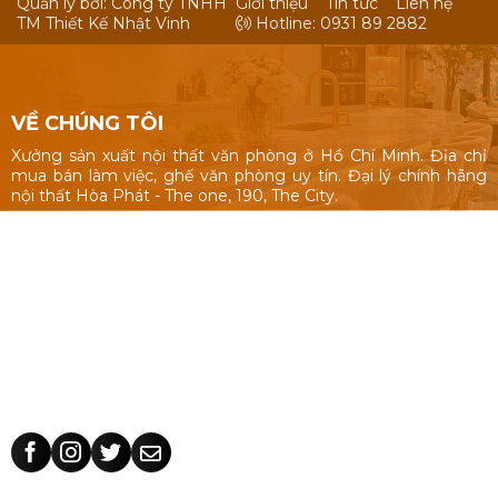
Quản lý bỡi: Công ty TNHH
Giới thiệu
Tin tức
Liên hệ
TM Thiết Kế Nhật Vinh
Hotline: 0931 89 2882
VỀ CHÚNG TÔI
Xưởng sản xuất nội thất văn phòng ở Hồ Chí Minh. Địa chỉ
mua bán làm việc, ghế văn phòng uy tín. Đại lý chính hãng
nội thất Hòa Phát - The one, 190, The City.
Nội thất văn phòng: Bàn làm việc 1m, 1m2, 1m4, bàn làm việc
cụm nhóm, vách ngăn văn phòng, bàn ghế giám đốc, tủ hồ
sơ.
Ghế văn phòng: ghế văn phòng Hòa Phát - The One, 190,
The City, ghế văn phòng giá rẻ Nhật Vinh.
Thiết kế sản xuất bàn ghế theo yêu cầu: kích thước, màu sắc
nhận dạng thương hiệu, chất liệu.