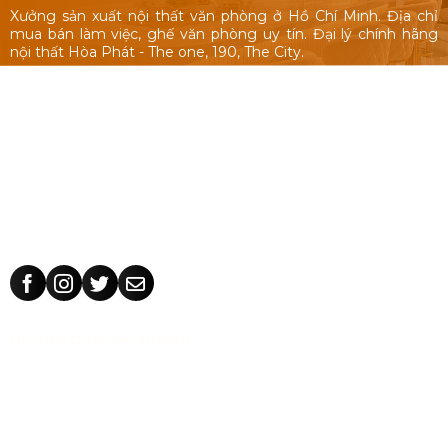
Xưởng sản xuất nội thất văn phòng ở Hồ Chí Minh. Địa chỉ
mua bán làm việc, ghế văn phòng uy tín. Đại lý chính hãng
nội thất Hòa Phát - The one, 190, The City.
Nội thất văn phòng: Bàn làm việc 1m, 1m2, 1m4, bàn làm việc
cụm nhóm, vách ngăn văn phòng, bàn ghế giám đốc, tủ hồ
sơ.
Ghế văn phòng: ghế văn phòng Hòa Phát - The One, 190,
The City, ghế văn phòng giá rẻ Nhật Vinh.
Thiết kế sản xuất bàn ghế theo yêu cầu: kích thước, màu sắc
nhận dạng thương hiệu, chất liệu.
HƯỚNG DẪN CHỈ ĐƯỜNG
CÔNG TY TNHH TM THIẾT KẾ NHẬT VINH
MST:
0318 202 791