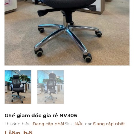
Ghế giám đốc giá rẻ NV306
Thương hiệu:
Đang cập nhật
Sku:
N/A
Loại:
Đang cập nhật
Liên hệ