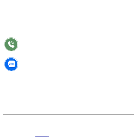
Thi công
Bảo hành
Bảo trì
Điều khoản chung
©2018 Công Ty TNHH TM Thiết Kế Nhật Vinh. GPDKKD:
0318 202 791 do sở KH & ĐT TP.HCM cấp.