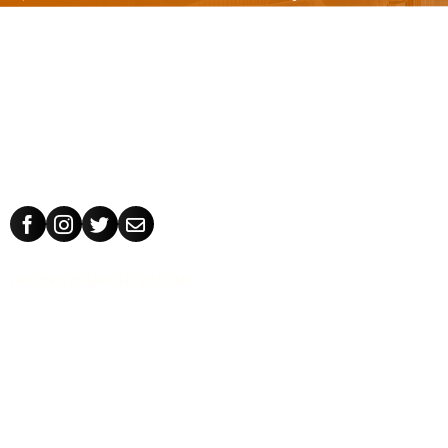
Nội thất văn phòng: Bàn làm việc 1m, 1m2, 1m4, bàn làm việc
cụm nhóm, vách ngăn văn phòng, bàn ghế giám đốc, tủ hồ
sơ.
Ghế văn phòng: ghế văn phòng Hòa Phát - The One, 190,
The City, ghế văn phòng giá rẻ Nhật Vinh.
Thiết kế sản xuất bàn ghế theo yêu cầu: kích thước, màu sắc
nhận dạng thương hiệu, chất liệu.
HƯỚNG DẪN CHỈ ĐƯỜNG
CÔNG TY TNHH TM THIẾT KẾ NHẬT VINH
MST:
0318 202 791
Địa chỉ:
71/5 Tân Thành, phường Tân Phú, TP Hồ Chí Minh,
Việt Nam.
Bán hàng:
0983 86 89 13 (Zalo)