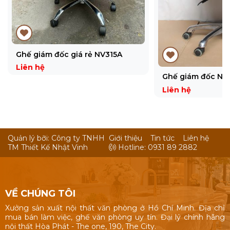
Ghế giám đốc giá rẻ NV315A
Liên hệ
Ghế giám đốc NV
Liên hệ
Quản lý bỡi: Công ty TNHH
Giới thiệu
Tin tức
Liên hệ
TM Thiết Kế Nhật Vinh
Hotline: 0931 89 2882
VỀ CHÚNG TÔI
Xưởng sản xuất nội thất văn phòng ở Hồ Chí Minh. Địa chỉ
mua bán làm việc, ghế văn phòng uy tín. Đại lý chính hãng
nội thất Hòa Phát - The one, 190, The City.