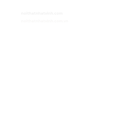
Email:
noithatnhatvinh@gmail.com
Website:
noithatnhatvinh.com
Website:
noithatnhatvinh.com.vn
GIỚI THIỆU
Trang chủ
Sản phẩm
Dự án
Liên hệ
DỊCH VỤ
Tư vấn
Thiết kế nội thất
Thi công
Bảo hành
Bảo trì