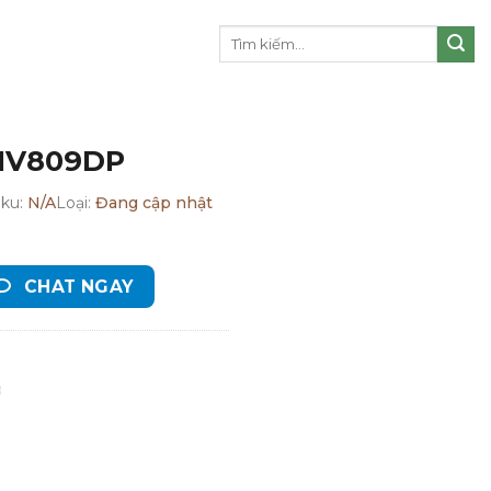
Tìm
kiếm:
 NV809DP
Sku:
N/A
Loại:
Đang cập nhật
CHAT NGAY