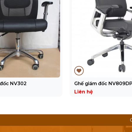
 đốc NV302
Ghế giám đốc NV809D
Liên hệ