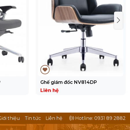
P
Ghế giám đốc NV814DP
Liên hệ
Giới thiệu
Tin tức
Liên hệ
Hotline: 0931 89 2882