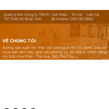
Quản lý bỡi: Công ty TNHH
Giới thiệu
Tin tức
Liên hệ
TM Thiết Kế Nhật Vinh
Hotline: 0931 89 2882
VỀ CHÚNG TÔI
Xưởng sản xuất nội thất văn phòng ở Hồ Chí Minh. Địa chỉ
mua bán làm việc, ghế văn phòng uy tín. Đại lý chính hãng
nội thất Hòa Phát - The one, 190, The City.
Nội thất văn phòng: Bàn làm việc 1m, 1m2, 1m4, bàn làm việc
cụm nhóm, vách ngăn văn phòng, bàn ghế giám đốc, tủ hồ
sơ.
Ghế văn phòng: ghế văn phòng Hòa Phát - The One, 190,
The City, ghế văn phòng giá rẻ Nhật Vinh.
Thiết kế sản xuất bàn ghế theo yêu cầu: kích thước, màu sắc
nhận dạng thương hiệu, chất liệu.