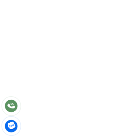
Sản phẩm
Dự án
Liên hệ
DỊCH VỤ
Tư vấn
Thiết kế nội thất
Thi công
Bảo hành
Bảo trì
Điều khoản chung