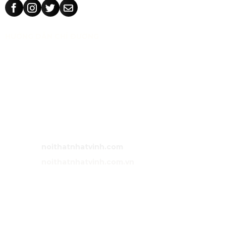
HƯỚNG DẪN CHỈ ĐƯỜNG
CÔNG TY TNHH TM THIẾT KẾ NHẬT VINH
MST:
0318 202 791
Địa chỉ:
71/5 Tân Thành, phường Tân Phú, TP Hồ Chí Minh,
Việt Nam.
Bán hàng:
0983 86 89 13 (Zalo)
Email:
noithatnhatvinh@gmail.com
Website:
noithatnhatvinh.com
Website:
noithatnhatvinh.com.vn
GIỚI THIỆU
Trang chủ