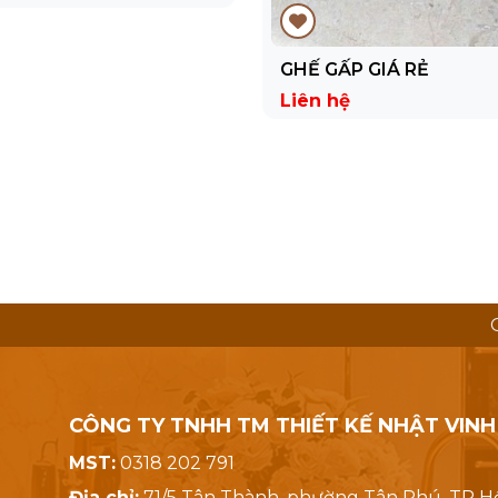
GHẾ GẤP GIÁ RẺ
Liên hệ
CÔNG TY TNHH TM THIẾT KẾ NHẬT VINH
MST:
0318 202 791
Địa chỉ:
71/5 Tân Thành, phường Tân Phú, TP H