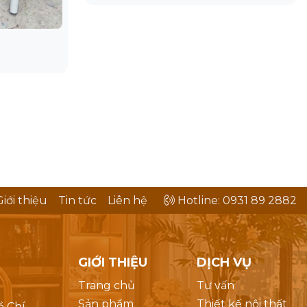
Giới thiệu
Tin tức
Liên hệ
Hotline: 0931 89 2882
GIỚI THIỆU
DỊCH VỤ
Trang chủ
Tư vấn
Sản phẩm
Thiết kế nội thất
ồ Chí