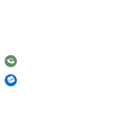
DỊCH VỤ
Tư vấn
Thiết kế nội thất
Thi công
Bảo hành
Bảo trì
Điều khoản chung