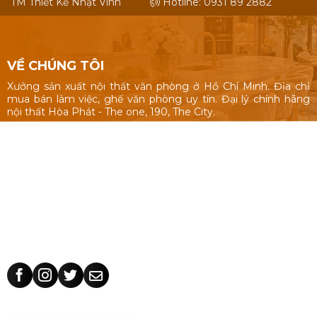
TM Thiết Kế Nhật Vinh
Hotline: 0931 89 2882
VỀ CHÚNG TÔI
Xưởng sản xuất nội thất văn phòng ở Hồ Chí Minh. Địa chỉ
mua bán làm việc, ghế văn phòng uy tín. Đại lý chính hãng
nội thất Hòa Phát - The one, 190, The City.
Nội thất văn phòng: Bàn làm việc 1m, 1m2, 1m4, bàn làm việc
cụm nhóm, vách ngăn văn phòng, bàn ghế giám đốc, tủ hồ
sơ.
Ghế văn phòng: ghế văn phòng Hòa Phát - The One, 190,
The City, ghế văn phòng giá rẻ Nhật Vinh.
Thiết kế sản xuất bàn ghế theo yêu cầu: kích thước, màu sắc
nhận dạng thương hiệu, chất liệu.
HƯỚNG DẪN CHỈ ĐƯỜNG