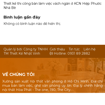
Thiết kế thi công bàn làm việc vách ngăn ở KCN Hiệp Phước
Nhà Bè
Bình luận gần đây
Không có bình luận nào để hiển thị.
Quản lý bỡi: Công ty TNHH
Giới thiệu
Tin tức
Liên hệ
TM Thiết Kế Nhật Vinh
Hotline: 0931 89 2882
VỀ CHÚNG TÔI
Xưởng sản xuất nội thất văn phòng ở Hồ Chí Minh. Địa chỉ
mua bán làm việc, ghế văn phòng uy tín. Đại lý chính hãng
nội thất Hòa Phát - The one, 190, The City.
Nội thất văn phòng: Bàn làm việc 1m, 1m2, 1m4, bàn làm việc
cụm nhóm, vách ngăn văn phòng, bàn ghế giám đốc, tủ hồ