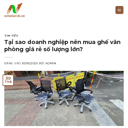
Bỏ
qua
nội
dung
TIN TỨC
Tại sao doanh nghiệp nên mua ghế văn
phòng giá rẻ số lượng lớn?
ĐĂNG VÀO
30/06/2026
BỞI
ADMIN
30
Th6