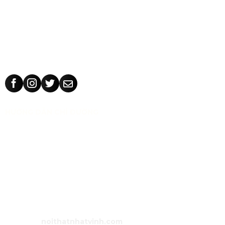
sơ.
Ghế văn phòng: ghế văn phòng Hòa Phát - The One, 190,
The City, ghế văn phòng giá rẻ Nhật Vinh.
Thiết kế sản xuất bàn ghế theo yêu cầu: kích thước, màu sắc
nhận dạng thương hiệu, chất liệu.
HƯỚNG DẪN CHỈ ĐƯỜNG
CÔNG TY TNHH TM THIẾT KẾ NHẬT VINH
MST:
0318 202 791
Địa chỉ:
71/5 Tân Thành, phường Tân Phú, TP Hồ Chí Minh,
Việt Nam.
Bán hàng:
0983 86 89 13 (Zalo)
Email:
noithatnhatvinh@gmail.com
Website:
noithatnhatvinh.com