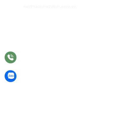
Website:
noithatnhatvinh.com.vn
GIỚI THIỆU
Trang chủ
Sản phẩm
Dự án
Liên hệ
DỊCH VỤ
Tư vấn
Thiết kế nội thất
Thi công
Bảo hành
Bảo trì
Điều khoản chung